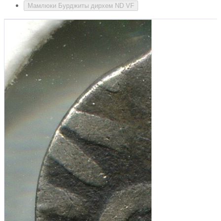
Мамлюки Бурджиты дирхем ND VF