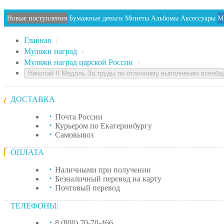
Новые поступления
Бумажные деньги
Монеты
Альбомы
Аксессуары
М
Главная
/
Муляжи наград
/
Муляжи наград царской России
/
Николай II Медаль За труды по отличному выполнению всеобщ
ДОСТАВКА
Почта России
Курьером по Екатеринбургу
Самовывоз
ОПЛАТА
Наличными при получении
Безналичный перевод на карту
Почтовый перевод
ТЕЛЕФОНЫ:
8 (800) 70-70-466