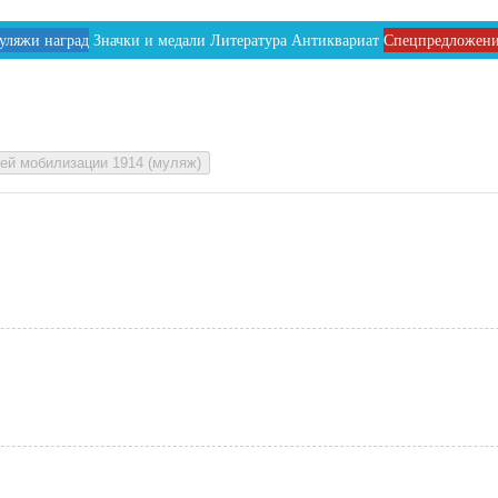
уляжи наград
Значки и медали
Литература
Антиквариат
Спецпредложен
ей мобилизации 1914 (муляж)