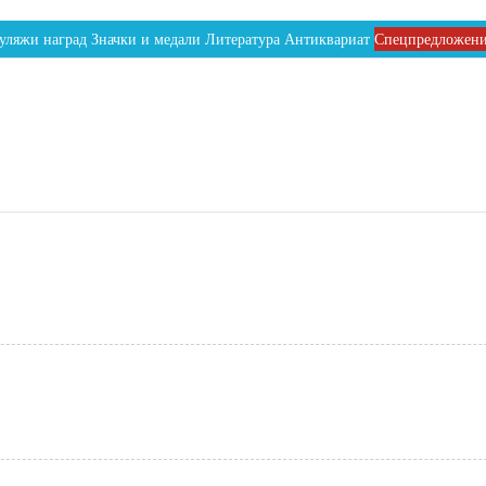
уляжи наград
Значки и медали
Литература
Антиквариат
Спецпредложен