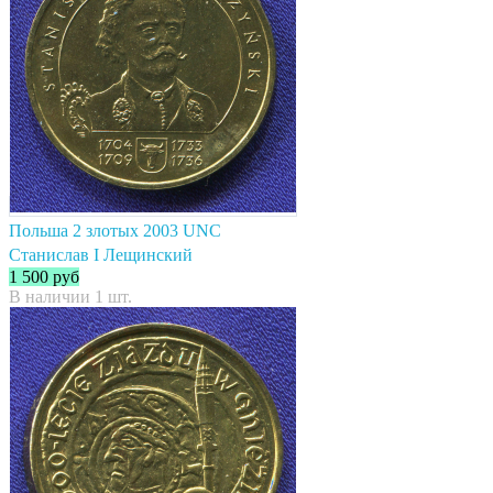
Польша 2 злотых 2003 UNC
Станислав I Лещинский
1 500
руб
В наличии 1 шт.