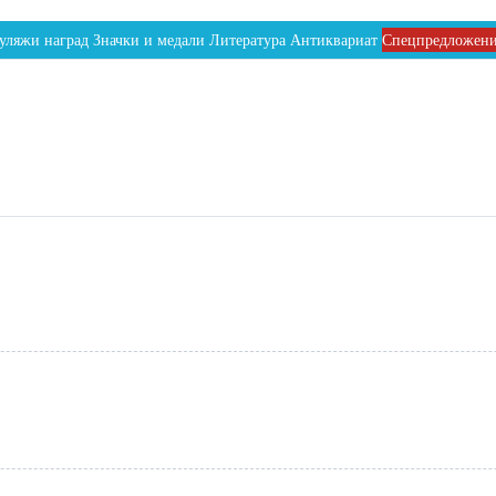
уляжи наград
Значки и медали
Литература
Антиквариат
Спецпредложен