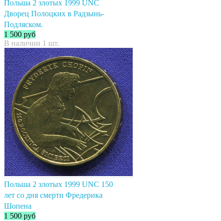
Польша 2 злотых 1999 UNC
Дворец Полоцких в Радзынь-
Подляском.
1 500
руб
В наличии 1 шт.
Польша 2 злотых 1999 UNC 150
лет со дня смерти Фредерика
Шопена
1 500
руб