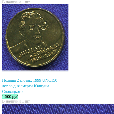
В наличии 1 шт.
Польша 2 злотых 1999 UNC150
лет со дня смерти Юлиуша
Словацкого
1 500
руб
В наличии 1 шт.