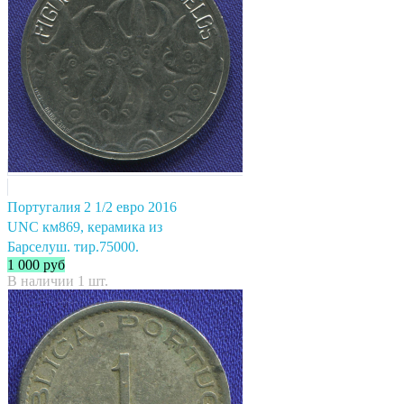
Португалия 2 1/2 евро 2016
UNC км869, керамика из
Барселуш. тир.75000.
1 000
руб
В наличии 1 шт.