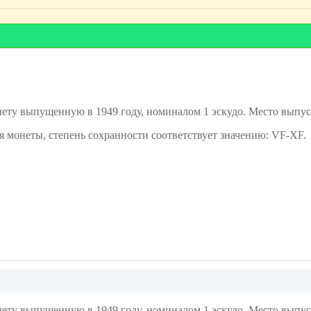
у выпущенную в 1949 году, номиналом 1 эскудо. Место выпуск
ия монеты, степень сохранности соответствует значению: VF-XF.
у выпущенную в 1949 году, номиналом 1 эскудо. Место выпуск