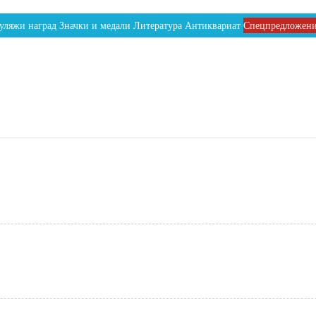
уляжи наград
Значки и медали
Литература
Антиквариат
Спецпредложен