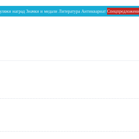
уляжи наград
Значки и медали
Литература
Антиквариат
Спецпредложен