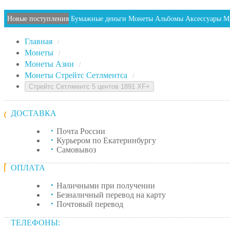
Новые поступления
Бумажные деньги
Монеты
Альбомы
Аксессуары
М
Главная
/
Монеты
/
Монеты Азии
/
Монеты Стрейтс Сетлментса
/
Стрейтс Сетлментс 5 центов 1891 XF+
ДОСТАВКА
Почта России
Курьером по Екатеринбургу
Самовывоз
ОПЛАТА
Наличными при получении
Безналичный перевод на карту
Почтовый перевод
ТЕЛЕФОНЫ: