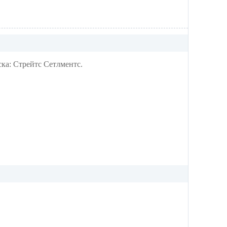
а: Стрейтс Сетлментс.