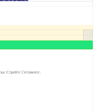
а: Стрейтс Сетлментс.