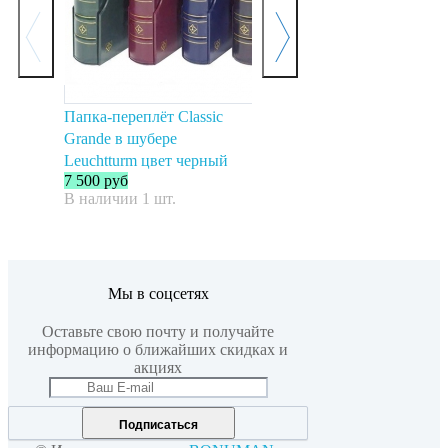
Папка-переплёт Classic
Папка-переплет Vario F в
П
Grande в шубере
шубере зеленый Leuchtturm
C
3 000
руб
4
Leuchtturm цвет черный
В наличии 0 шт.
В
7 500
руб
В наличии 1 шт.
Мы в соцсетях
Оставьте свою почту и получайте
информацию о ближайших скидках и
акциях
Подписаться