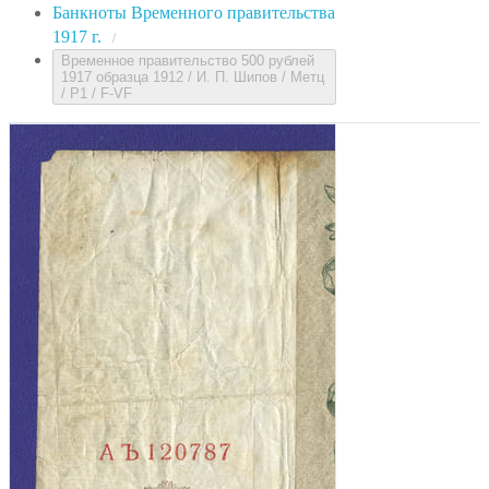
Банкноты Временного правительства
1917 г.
/
Временное правительство 500 рублей
1917 образца 1912 / И. П. Шипов / Метц
/ Р1 / F-VF