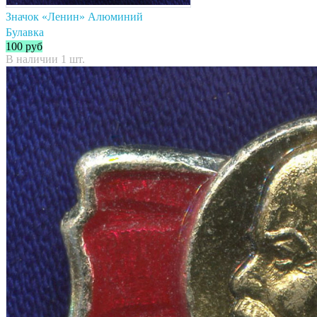
Значок «Ленин» Алюминий
Булавка
100
руб
В наличии 1 шт.