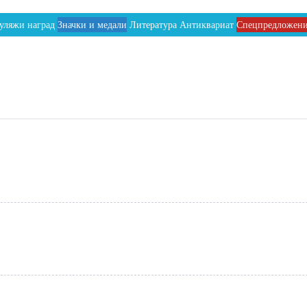
уляжи наград
Значки и медали
Литература
Антиквариат
Спецпредложен