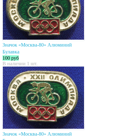
Значок «Москва-80» Алюминий
Булавка
100
руб
В наличии 1 шт.
Значок «Москва-80» Алюминий