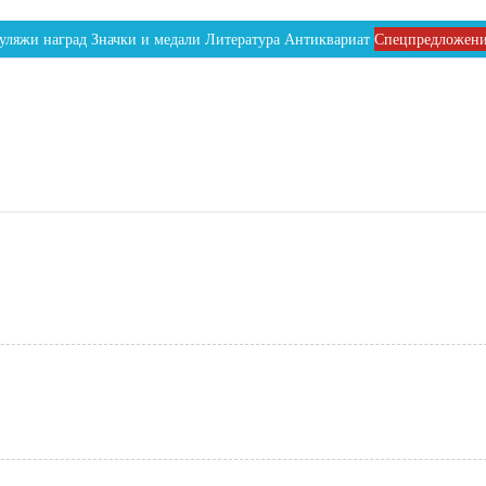
уляжи наград
Значки и медали
Литература
Антиквариат
Спецпредложен