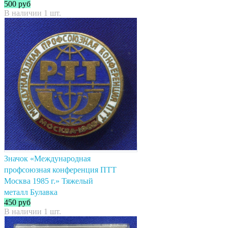
500
руб
В наличии 1 шт.
Значок «Международная
профсоюзная конференция ПТТ
Москва 1985 г.» Тяжелый
металл Булавка
450
руб
В наличии 1 шт.