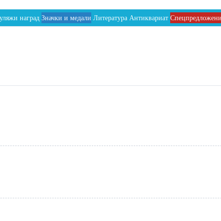
уляжи наград
Значки и медали
Литература
Антиквариат
Спецпредложен