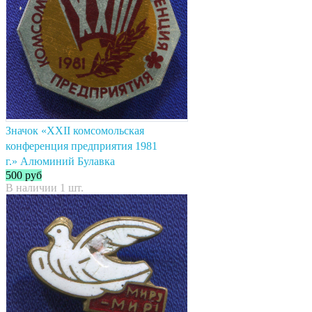
Значок «XXII комсомольская
конференция предприятия 1981
г.» Алюминий Булавка
500
руб
В наличии 1 шт.