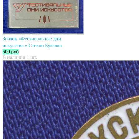
Значок «Фестивальные дни
искусства » Стекло Булавка
500
руб
В наличии 1 шт.