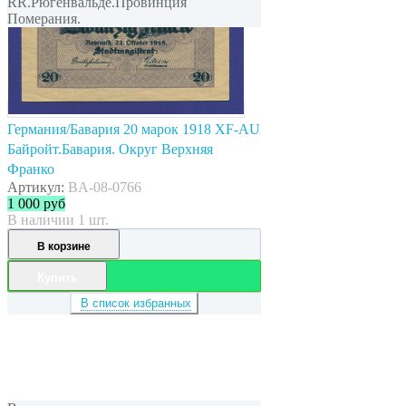
RR.Рюгенвальде.Провинция
Померания.
Германия/Бавария 20 марок 1918 XF-AU
Байройт.Бавария. Округ Верхняя
Франко
Артикул:
BA-08-0766
1 000
руб
В наличии 1 шт.
В корзине
Купить
В список избранных