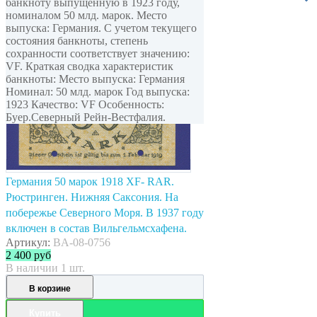
банкноту выпущенную в 1923 году,
номиналом 50 млд. марок. Место
выпуска: Германия. С учетом текущего
состояния банкноты, степень
сохранности соответствует значению:
VF. Краткая сводка характеристик
банкноты: Место выпуска: Германия
Номинал: 50 млд. марок Год выпуска:
1923 Качество: VF Особенность:
Буер.Северный Рейн-Вестфалия.
Германия 50 марок 1918 XF- RAR.
Рюстринген. Нижняя Саксония. На
побережье Северного Моря. В 1937 году
включен в состав Вильгельмсхафена.
Артикул:
BA-08-0756
2 400
руб
В наличии 1 шт.
В корзине
Купить