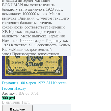
В нашем интернет-магазине
BONUMAN вы можете купить
банкноту выпущенную в 1923 году,
номиналом 1000000 марок. Место
выпуска: Германия. С учетом текущего
состояния банкноты, степень
сохранности соответствует значению:
XF. Краткая сводка характеристик
банкноты: Место выпуска: Германия
Номинал: 1000000 марок Год выпуска:
1923 Качество: XF Особенность: Кёльн-
Калке.Машиностроительный
завод.Производство локомотивов.
Германия 100 марок 1922 AU Кассель.
Гессен-Нассау.
Артикул:
BA-08-0751
900
руб
В наличии 1 шт.
В корзине