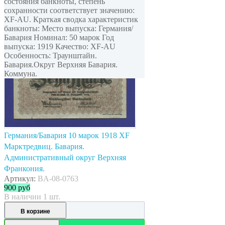
состояния банкноты, степень
сохранности соответствует значению:
XF-AU. Краткая сводка характеристик
банкноты: Место выпуска: Германия/
Бавария Номинал: 50 марок Год
выпуска: 1919 Качество: XF-AU
Особенность: Траунштайн.
Бавария.Округ Верхняя Бавария.
Коммуна.
Германия/Бавария 10 марок 1918 XF
Марктредвиц. Бавария.
Административный округ Верхняя
Франкония.
Артикул:
BA-08-0763
900
руб
В наличии 1 шт.
В корзине