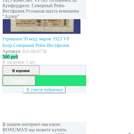
1923 Качество: VF-XF Особенность:
Кунфердрехе. Северный Рейн-
Вестфалия.Угольная шахта компании
"Адлер"
Германия 50 млд. марок 1923 VF
Буер.Северный Рейн-Вестфалия.
Артикул:
BA-08-0758
500
руб
В наличии 1 шт.
В корзине
Купить
В список избранных
В нашем интернет-магазине
BONUMAN вы можете купить