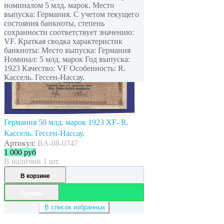
номиналом 5 млд. марок. Место
выпуска: Германия. С учетом текущего
состояния банкноты, степень
сохранности соответствует значению:
VF. Краткая сводка характеристик
банкноты: Место выпуска: Германия
Номинал: 5 млд. марок Год выпуска:
1923 Качество: VF Особенность: R.
Кассель. Гессен-Нассау.
Германия 50 млд. марок 1923 XF- R.
Кассель. Гессен-Нассау.
Артикул:
BA-08-0747
1 000
руб
В наличии 1 шт.
В корзине
Купить
В список избранных