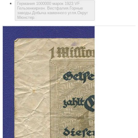
Германия 1000000 марок 1923 VF
Гельзенкирхен. Вестфалия.Горные
заводы.Добыча каменного угля.Округ
Мюнстер.