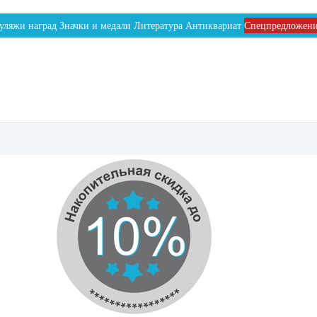
уляжи наград
Значки и медали
Литература
Антиквариат
Спецпредложен