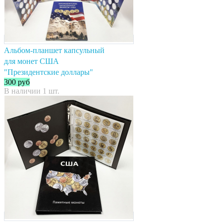
Альбом-планшет капсульный
для монет США
"Президентские доллары"
300
руб
В наличии 1 шт.