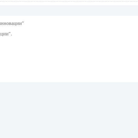
 инновации"
ции".