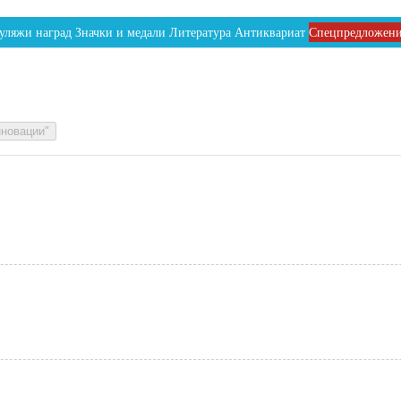
уляжи наград
Значки и медали
Литература
Антиквариат
Спецпредложен
новации"