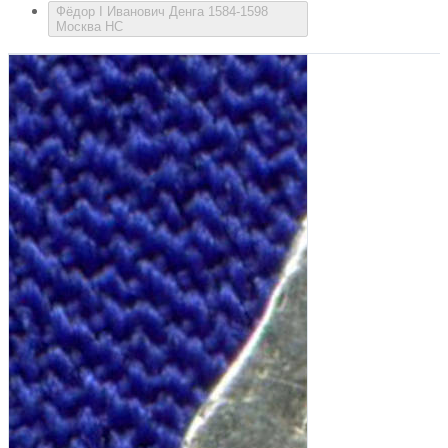
Фёдор I Иванович Денга 1584-1598
Москва НС