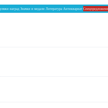
уляжи наград
Значки и медали
Литература
Антиквариат
Спецпредложен