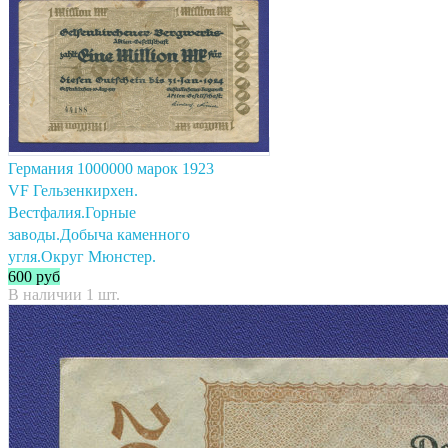
Германия 1000000 марок 1923
VF Гельзенкирхен.
Вестфалия.Горные
заводы.Добыча каменного
угля.Округ Мюнстер.
600
руб
В наличии 1 шт.