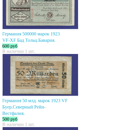
Германия 500000 марок 1923
VF-XF Бад Тольц.Бавария.
600
руб
В наличии 1 шт.
Германия 50 млд. марок 1923 VF
Буер.Северный Рейн-
Вестфалия.
500
руб
В наличии 1 шт.