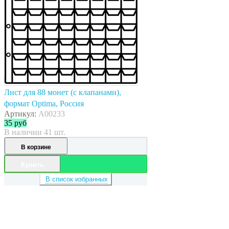
Лист для 88 монет (с клапанами),
формат Optima, Россия
Артикул:
A00233
35
руб
В наличии 41 шт.
В корзине
Купить
В список избранных