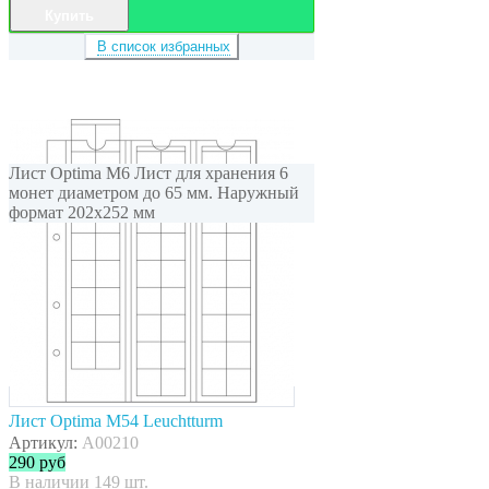
Купить
В список избранных
Лист Optima M6 Лист для хранения 6
монет диаметром до 65 мм. Наружный
формат 202x252 мм
Лист Optima M54 Leuchtturm
Артикул:
A00210
290
руб
В наличии 149 шт.