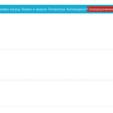
уляжи наград
Значки и медали
Литература
Антиквариат
Спецпредложен