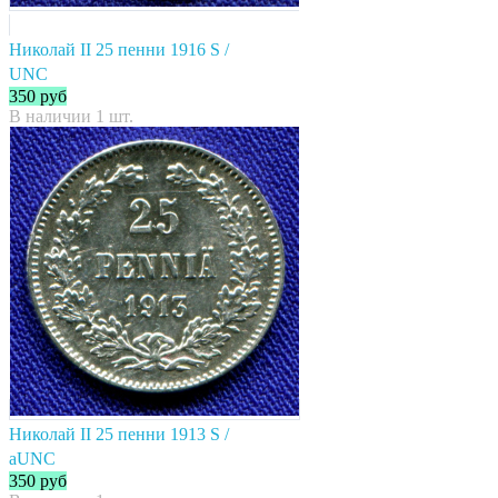
Николай II 25 пенни 1916 S /
UNC
350
руб
В наличии 1 шт.
Николай II 25 пенни 1913 S /
aUNC
350
руб