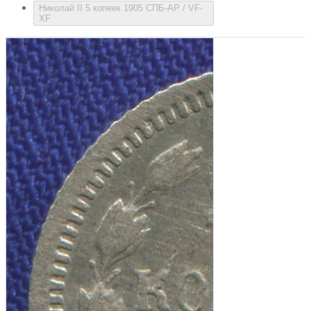
Николай II 5 копеек 1905 СПБ-АР / VF-
XF