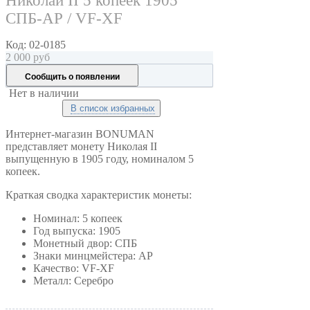
Николай II 5 копеек 1905
СПБ-АР / VF-XF
Код:
02-0185
2 000
руб
Сообщить о появлении
Нет в наличии
В список избранных
Интернет-магазин BONUMAN
представляет монету Николая II
выпущенную в 1905 году, номиналом 5
копеек.
Краткая сводка характеристик монеты:
Номинал: 5 копеек
Год выпуска: 1905
Монетный двор: СПБ
Знаки минцмейстера: АР
Качество: VF-XF
Металл: Серебро