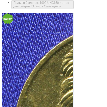
Польша 2 злотых 1999 UNC150 лет со
дня смерти Юлиуша Словацкого