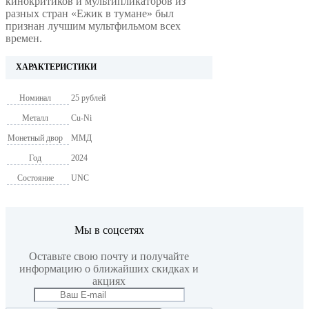
кинокритиков и мультипликаторов из
разных стран «Ежик в тумане» был
признан лучшим мультфильмом всех
времен.
ХАРАКТЕРИСТИКИ
Номинал
25 рублей
Металл
Cu-Ni
Монетный двор
ММД
Год
2024
Состояние
UNC
Мы в соцсетях
Оставьте свою почту и получайте
информацию о ближайших скидках и
акциях