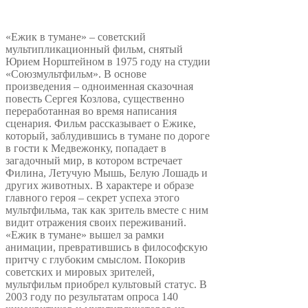
«Ежик в тумане» – советский
мультипликационный фильм, снятый
Юрием Норштейном в 1975 году на студии
«Союзмультфильм». В основе
произведения – одноименная сказочная
повесть Сергея Козлова, существенно
переработанная во время написания
сценария. Фильм рассказывает о Ежике,
который, заблудившись в тумане по дороге
в гости к Медвежонку, попадает в
загадочный мир, в котором встречает
Филина, Летучую Мышь, Белую Лошадь и
других животных. В характере и образе
главного героя – секрет успеха этого
мультфильма, так как зритель вместе с ним
видит отражения своих переживаний.
«Ежик в тумане» вышел за рамки
анимации, превратившись в философскую
притчу с глубоким смыслом. Покорив
советских и мировых зрителей,
мультфильм приобрел культовый статус. В
2003 году по результатам опроса 140