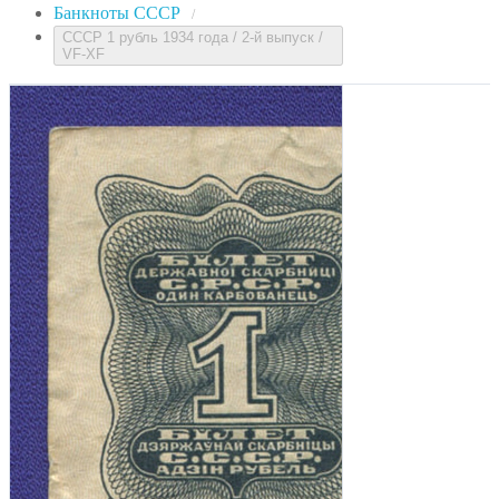
Банкноты СССР
/
СССР 1 рубль 1934 года / 2-й выпуск /
VF-XF