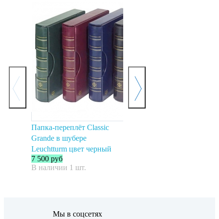
Папка-переплёт Classic
Папка-переплет Vario F в
П
Grande в шубере
шубере зеленый Leuchtturm
C
3 000
руб
4
Leuchtturm цвет черный
В наличии 0 шт.
В
7 500
руб
В наличии 1 шт.
Мы в соцсетях