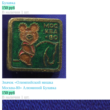
Булавка
150
руб
В наличии 1 шт.
Значок «Олимпийский мишка
Москва-80» Алюминий Булавка
150
руб
В наличии 1 шт.