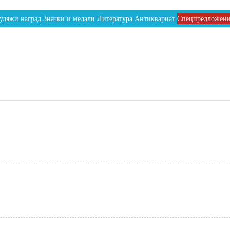
уляжи наград
Значки и медали
Литература
Антиквариат
Спецпредложен