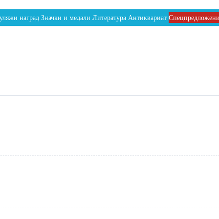
уляжи наград
Значки и медали
Литература
Антиквариат
Спецпредложен