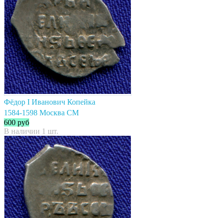
Фёдор I Иванович Копейка
1584-1598 Москва СМ
600
руб
В наличии 1 шт.