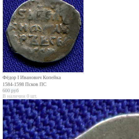
Фёдор I Иванович Копейка
1584-1598 Псков ПС
600
руб
В наличии 0 шт.