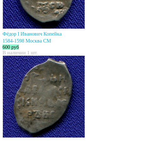
Фёдор I Иванович Копейка
1584-1598 Москва СМ
600
руб
В наличии 1 шт.