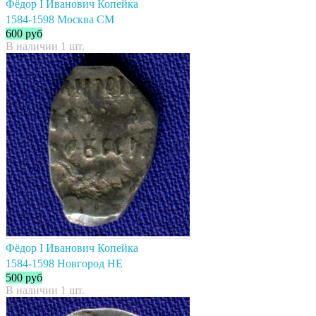
Фёдор I Иванович Копейка
1584-1598 Москва СМ
600
руб
В наличии 1 шт.
Фёдор I Иванович Копейка
1584-1598 Новгород НЕ
500
руб
В наличии 1 шт.