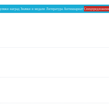
уляжи наград
Значки и медали
Литература
Антиквариат
Спецпредложен