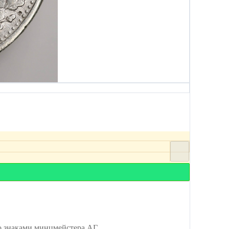
 знаками минцмейстера АГ.