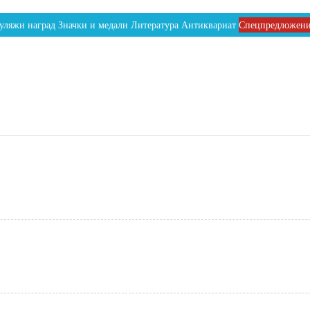
уляжи наград
Значки и медали
Литература
Антиквариат
Спецпредложен