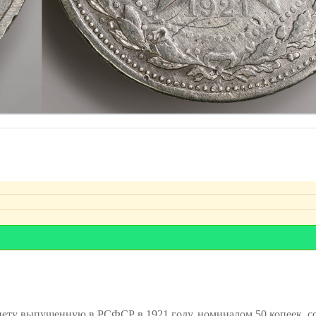
у выпущенную в РСФСР в 1921 году, номиналом 50 копеек, cо