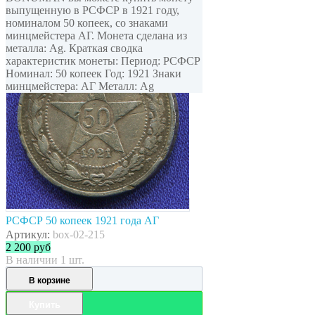
выпущенную в РСФСР в 1921 году,
номиналом 50 копеек, cо знаками
минцмейстера АГ. Монета сделана из
металла: Ag. Краткая сводка
характеристик монеты: Период: РСФСР
Номинал: 50 копеек Год: 1921 Знаки
минцмейстера: АГ Металл: Ag
РСФСР 50 копеек 1921 года АГ
Артикул:
box-02-215
2 200
руб
В наличии 1 шт.
В корзине
Купить