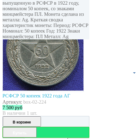
выпущенную в РСФСР в 1922 году,
номиналом 50 копеек, cо знаками
минцмейстера ПЛ. Монета сделана из
металла: Ag. Краткая сводка
характеристик монеты: Период: РСФСР
Номинал: 50 копеек Год: 1922 Знаки
минцмейстера: ПЛ Металл: Ag
РСФСР 50 копеек 1922 года АГ
Артикул:
box-02-224
7 500
руб
В наличии 1 шт.
В корзине
Купить