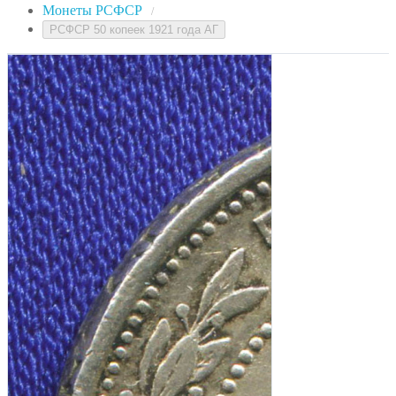
Монеты РСФСР
/
РСФСР 50 копеек 1921 года АГ