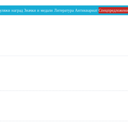
уляжи наград
Значки и медали
Литература
Антиквариат
Спецпредложен