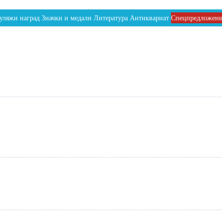
уляжи наград
Значки и медали
Литература
Антиквариат
Спецпредложен